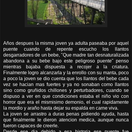
Años despues la misma joven ya adulta paseaba por aquel
puente cuando de repente escucho los llantos
desgarradores de un bebe, "Que madre tan desnaturalizada
abandona a su bebe bajo este peligroso puente" penso
mientras bajaba dispuesta a recojer a la criatura.
Finalmente logro alcanzarla y la enrollo con su manta, poco
a poco la joven se dio cuenta que los llantos del bebe cada
vez se hacian mas fuertes y ya no sonaban como llantos
sino como gruñidos chillones y perturbadores, cuando se
dispuso a ver en que condiciones estaba el niño vio con
horror que era el mismisimo demonio, el cual rapidamente
la mordio y araño hasta dejar su espalda en carne viva.
La joven se arrastro a duras penas pidiendo ayuda, hasta
que finalmente le dieron atencion medica, aunque nunca
fueron capaces de creerle.
Desde ese dia debido a esa historia ese puente fue