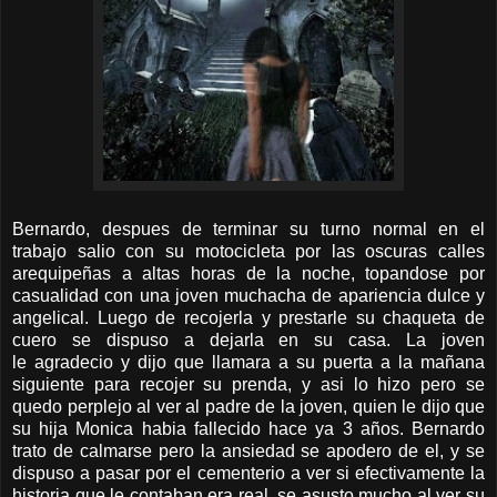
Bernardo, despues de terminar su turno normal en el
trabajo salio con su motocicleta por las oscuras calles
arequipeñas a altas horas de la noche, topandose por
casualidad con una joven muchacha de apariencia dulce y
angelical. Luego de recojerla y prestarle su chaqueta de
cuero se dispuso a dejarla en su casa. La joven
le agradecio y dijo que llamara a su puerta a la mañana
siguiente para recojer su prenda, y asi lo hizo pero se
quedo perplejo al ver al padre de la joven, quien le dijo que
su hija Monica habia fallecido hace ya 3 años. Bernardo
trato de calmarse pero la ansiedad se apodero de el, y se
dispuso a pasar por el cementerio a ver si efectivamente la
historia que le contaban era real, se asusto mucho al ver su